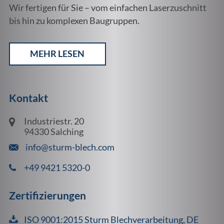
Wir fertigen für Sie – vom einfachen Laserzuschnitt
bis hin zu komplexen Baugruppen.
MEHR LESEN
Kontakt
Industriestr. 20
94330 Salching
info@sturm-blech.com
+49 9421 5320-0
Zertifizierungen
ISO 9001:2015 Sturm Blechverarbeitung, DE