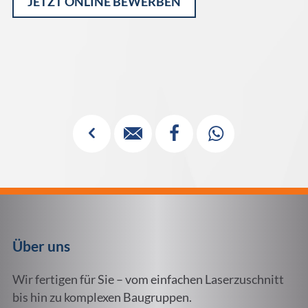
JETZT ONLINE BEWERBEN
Alternative:
✓



Über uns
Wir fertigen für Sie – vom einfachen Laserzuschnitt
bis hin zu komplexen Baugruppen.