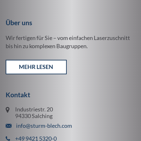
Über uns
Wir fertigen für Sie – vom einfachen Laserzuschnitt
bis hin zu komplexen Baugruppen.
MEHR LESEN
Kontakt
Industriestr. 20
94330 Salching
info@sturm-blech.com
+49 9421 5320-0