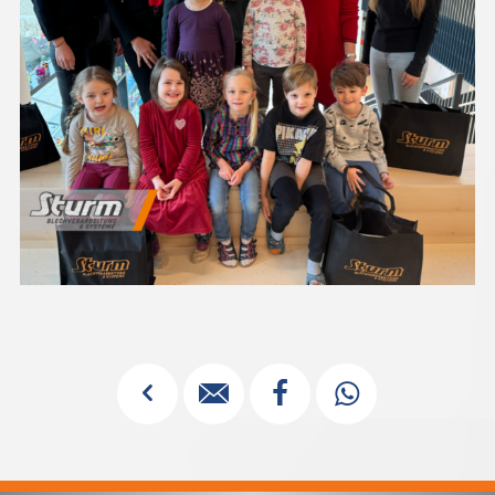
✓


