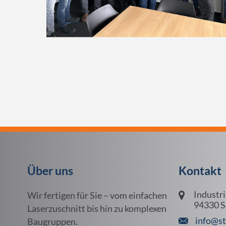
Über uns
Kontakt
Industri
Wir fertigen für Sie – vom einfachen
94330 S
Laserzuschnitt bis hin zu komplexen
info@st
Baugruppen.