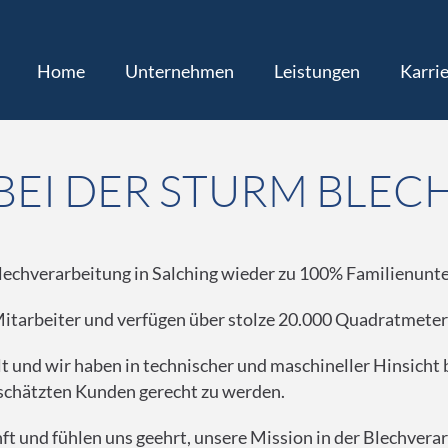
Home
Unternehmen
Leistungen
Karri
BEI DER STURM BLE
Blechverarbeitung in Salching wieder zu 100% Familienunt
 Mitarbeiter und verfügen über stolze 20.000 Quadratmet
lt und wir haben in technischer und maschineller Hinsich
schätzten Kunden gerecht zu werden.
nft und fühlen uns geehrt, unsere Mission in der Blechver