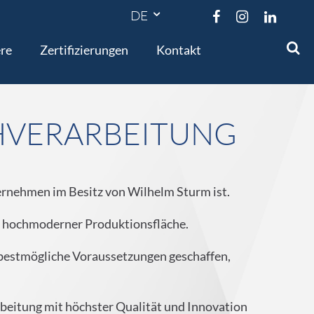




ere
Zertifizierungen
Kontakt
CHVERARBEITUNG
ernehmen im Besitz von Wilhelm Sturm ist.
er hochmoderner Produktionsfläche.
t bestmögliche Voraussetzungen geschaffen,
arbeitung mit höchster Qualität und Innovation